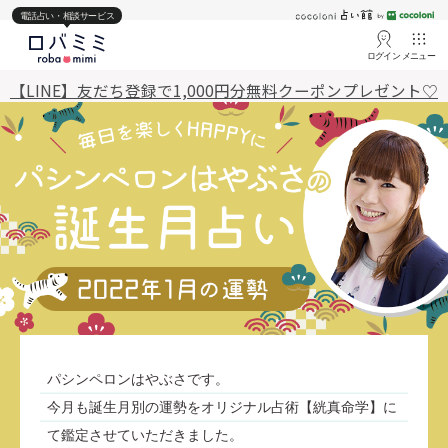
電話占い・相談サービス
ログイン
メニュー
【LINE】友だち登録で1,000円分無料クーポンプレゼント♡
パシンペロンはやぶさです。
今月も誕生月別の運勢をオリジナル占術【絖真命学】に
て鑑定させていただきました。