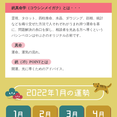
絖真命学（コウシンメイガク）とは・・・
霊視、タロット、四柱推命、水晶、ダウジング、顔相、統計
などを織り交ぜた方法で人それぞれがうまれ持つ運命を基
に、問題解決の糸口を探し、相談者を光ある方へ導くという
パシンペロンはやぶさのオリジナル占術です。
真命
運命。運気の流れ。
絖（ｺｳ）POINTとは
開運。光に導くためのアドバイス。