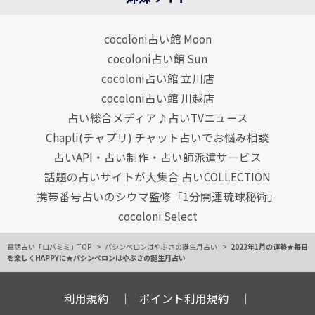
cocoloni占い館 Moon
cocoloni占い館 Sun
cocoloni占い館 立川店
cocoloni占い館 川越店
占い総合メディア♪占いTVニュース
Chapli(チャプリ) チャット占いでお悩み相談
占いAPI・占い制作・占い師派遣サ―ビス
話題の占いサイトが大集合 占いCOLLECTION
携帯番号占いのシウマ監修「1分開運琉球秘術」
cocoloni Select
電話占い「ロバミミ」TOP
パシンペロンはやぶさの誕生月占い
2022年1月の運勢★毎日
を楽しくHAPPYに★パシンペロンはやぶさの誕生月占い
利用規約
ポイント利用規約