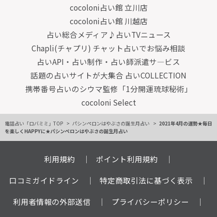
cocoloni占い館 立川店
cocoloni占い館 川越店
占い総合メディア♪占いTVニュース
Chapli(チャプリ) チャット占いでお悩み相談
占いAPI・占い制作・占い師派遣サ―ビス
話題の占いサイトが大集合 占いCOLLECTION
携帯番号占いのシウマ監修「1分開運琉球秘術」
cocoloni Select
電話占い「ロバミミ」TOP
パシンペロンはやぶさの誕生月占い
2021年4月の運勢★毎日
を楽しくHAPPYに★パシンペロンはやぶさの誕生月占い
利用規約
ポイント利用規約
口コミガイドライン
特定商取引法に基づく表示
利用者情報の外部送信
プライバシーポリシー