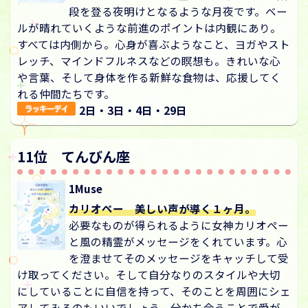
段を登る夜明けとなるような月夜です。ベー
ルが晴れていくような前進のポイントは内観にあり。
すべては内側から。心身が喜ぶようなこと、ヨガやスト
レッチ、マインドフルネスなどの瞑想も。きれいな心
や言葉、そして身体を作る新鮮な食物は、応援してく
れる仲間たちです。
2日・3日・4日・29日
11位 てんびん座
1Muse
カリオペー 美しい声が導く１ヶ月。
必要なものが得られるように女神カリオペー
と風の精霊がメッセージをくれています。心
を澄ませてそのメッセージをキャッチして受
け取ってください。そして自分なりのスタイルや大切
にしていることに自信を持って、そのことを周囲にシェ
アしてみるのもいいでしょう。分かち合うことで愛が