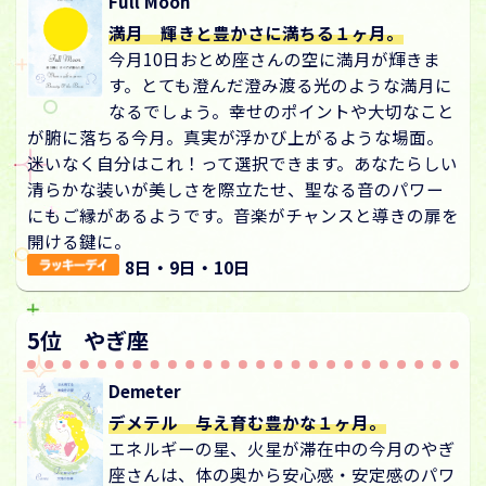
Full Moon
満月 輝きと豊かさに満ちる１ヶ月。
今月10日おとめ座さんの空に満月が輝きま
す。とても澄んだ澄み渡る光のような満月に
なるでしょう。幸せのポイントや大切なこと
が腑に落ちる今月。真実が浮かび上がるような場面。
迷いなく自分はこれ！って選択できます。あなたらしい
清らかな装いが美しさを際立たせ、聖なる音のパワー
にもご縁があるようです。音楽がチャンスと導きの扉を
開ける鍵に。
8日・9日・10日
5位 やぎ座
Demeter
デメテル 与え育む豊かな１ヶ月。
エネルギーの星、火星が滞在中の今月のやぎ
座さんは、体の奥から安心感・安定感のパワ