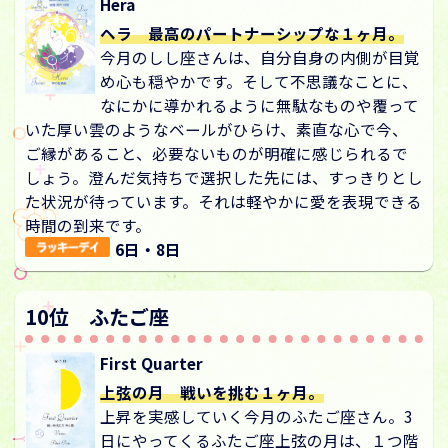
Hera
ヘラ 最高のパートナーシップな１ヶ月。
今月のしし座さんは、自分自身の内側が目覚
め心も穏やかです。そして不思議なことに、
なにかに導かれるように無駄なものや覆って
いた厚い雲のようなベールがひらけ、素直な心で今、
ご縁があること、必要ないものが明確に感じられるで
しょう。澄んだ気持ちで選択した先には、すっきりとし
た状況が待っています。それは軽やかに愛を表現できる
時間の到来です。
6日・8日
10位 ふたご座
First Quarter
上弦の月 戦いを挑む１ヶ月。
上昇を実感していく今月のふたご座さん。3
日にやってくるふたご座上弦の月は、１つ階