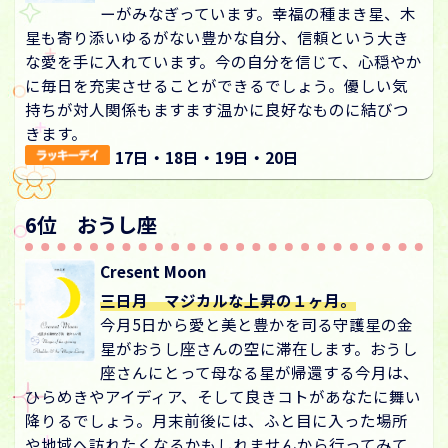
ーがみなぎっています。幸福の種まき星、木
星も寄り添いゆるがない豊かな自分、信頼という大き
な愛を手に入れています。今の自分を信じて、心穏やか
に毎日を充実させることができるでしょう。優しい気
持ちが対人関係もますます温かに良好なものに結びつ
きます。
17日・18日・19日・20日
6位 おうし座
Cresent Moon
三日月 マジカルな上昇の１ヶ月。
今月5日から愛と美と豊かを司る守護星の金
星がおうし座さんの空に滞在します。おうし
座さんにとって母なる星が帰還する今月は、
ひらめきやアイディア、そして良きコトがあなたに舞い
降りるでしょう。月末前後には、ふと目に入った場所
や地域へ訪れたくなるかもしれませんから行ってみて