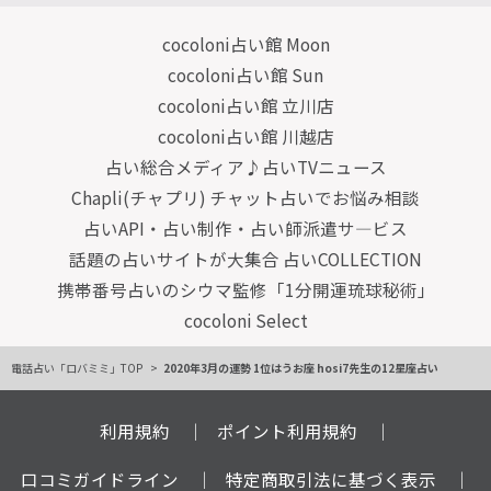
cocoloni占い館 Moon
cocoloni占い館 Sun
cocoloni占い館 立川店
cocoloni占い館 川越店
占い総合メディア♪占いTVニュース
Chapli(チャプリ) チャット占いでお悩み相談
占いAPI・占い制作・占い師派遣サ―ビス
話題の占いサイトが大集合 占いCOLLECTION
携帯番号占いのシウマ監修「1分開運琉球秘術」
cocoloni Select
電話占い「ロバミミ」TOP
2020年3月の運勢 1位はうお座 hosi7先生の12星座占い
利用規約
ポイント利用規約
口コミガイドライン
特定商取引法に基づく表示