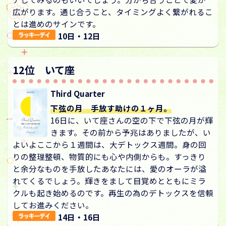
広がります。通じ合うこと、タイミングよく繋がれるこ
とは進めのサインです。
10日・12日
12位 いて座
Third Quarter
下弦の月 手放す助けの１ヶ月。
16日に、いて座さんの空の下で下弦の月が輝
きます。その前から予兆はありましたが、い
よいよここから１週間は、大デトックス週間。身の回
りの整理整頓、物質的にも心や内側からも。すっきり
と余分なものを手放したあなたには、愛のオーラが溢
れてくるでしょう。輝きをまして目覚めとともにミラ
クルも起き始めるのです。再生の為のデトックスを信頼
してお進みください。
14日・16日