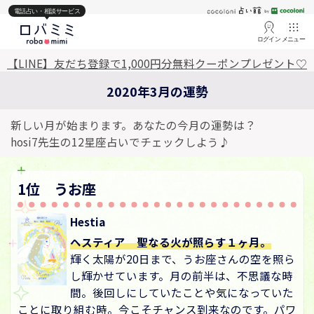
電話占い・相談サービス
ログイン
メニュー
【LINE】友だち登録で1,000円分無料クーポンプレゼント♡
2020年3月の運勢
新しい月が始まります。あなたの今月の運勢は？
hosi7先生の12星座占いでチェックしよう♪
1位 うお座
Hestia
ヘスティア 聖なる火が照らす１ヶ月。
輝く太陽が20日まで、うお座さんの空を照ら
し輝かせています。月の前半は、不思議な時
間。後回しにしていたことや気になっていた
ことに取り組む時。今こそチャンス到来なのです。パワ