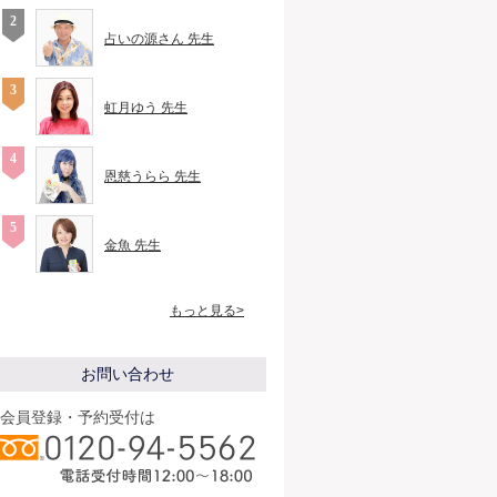
占いの源さん 先生
虹月ゆう 先生
恩慈うらら 先生
金魚 先生
もっと見る>
お問い合わせ
会員登録・予約受付は