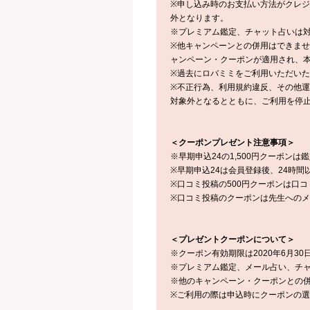
※申し込み時のお支払い方法がクレ
外となります。
※プレミアム鑑定、チャット占いは
※他キャンペーンとの併用はできま
ャンペーン・クーポンが適用され、
※過去にロバミミをご利用いただい
※不正行為、利用規約違反、その他
対象外となるとともに、ご利用を停
＜クーポンプレゼント注意事項＞
※早期申込24の1,500円クーポン
※早期申込24は会員登録後、24時
※口コミ投稿の500円クーポンは口
※口コミ投稿のクーポンは先生への
＜プレゼントクーポンについて＞
※クーポン有効期限は2020年6月30日(
※プレミアム鑑定、メール占い、チ
※他のキャンペーン・クーポンとの
※ご利用の際は申込時にクーポンの