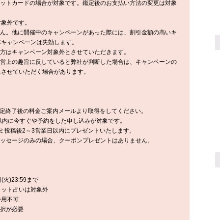
ジットカードの場合が対象です。鑑定後のお支払い方法の変更は対象
対象外です。
せん。他に開催中のキャンペーンがあった際には、割引金額の高いキ
本キャンペーンは失効します。
た方はキャンペーン対象外とさせていただきます。
運営上の趣旨に反していると弊社が判断した場合は、キャンペーンの
止させていただく場合があります。
は鑑定終了後の料金ご案内メールより取得をしてください。
間以内に今すぐや予約をした申し込みが対象です。
コミ投稿後2～3営業日以内にプレゼントいたします。
メッセージのみの場合、クーポンプレゼントはありません。
火)23:59まで
ャット占いは対象外
併用不可
選択が必要