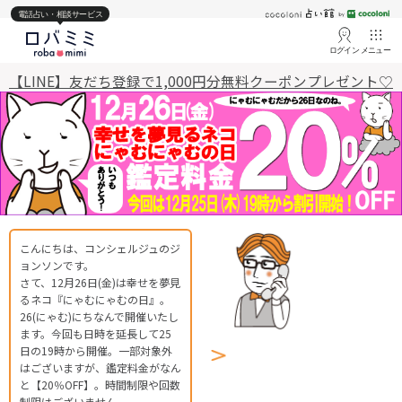
電話占い・相談サービス
ログイン
メニュー
【LINE】友だち登録で1,000円分無料クーポンプレゼント♡
こんにちは、コンシェルジュのジ
ョンソンです。
さて、12月26日(金)は幸せを夢見
るネコ『にゃむにゃむの日』。
26(にゃむ)にちなんで開催いたし
ます。今回も日時を延長して25
日の19時から開催。一部対象外
はございますが、鑑定料金がなん
と
【20％OFF】
。時間制限や回数
制限はございません。