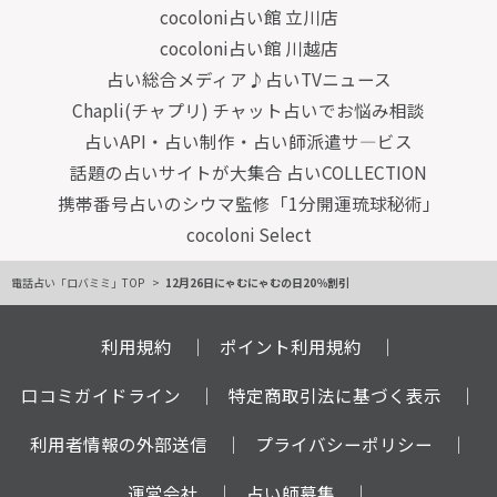
cocoloni占い館 立川店
cocoloni占い館 川越店
占い総合メディア♪占いTVニュース
Chapli(チャプリ) チャット占いでお悩み相談
占いAPI・占い制作・占い師派遣サ―ビス
話題の占いサイトが大集合 占いCOLLECTION
携帯番号占いのシウマ監修「1分開運琉球秘術」
cocoloni Select
電話占い「ロバミミ」TOP
12月26日にゃむにゃむの日20％割引
利用規約
ポイント利用規約
口コミガイドライン
特定商取引法に基づく表示
利用者情報の外部送信
プライバシーポリシー
運営会社
占い師募集