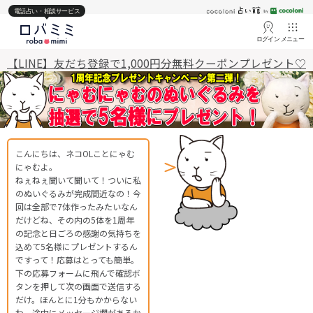
電話占い・相談サービス
ログイン
メニュー
【LINE】友だち登録で1,000円分無料クーポンプレゼント♡
こんにちは、ネコOLことにゃむ
にゃむよ。
ねぇねぇ聞いて聞いて！ついに私
のぬいぐるみが完成間近なの！今
回は全部で7体作ったみたいなん
だけどね、その内の5体を1周年
の記念と日ごろの感謝の気持ちを
込めて5名様にプレゼントするん
ですって！応募はとっても簡単。
下の応募フォームに飛んで確認ボ
タンを押して次の画面で送信する
だけ。ほんとに1分もかからない
わ。途中にメッセージ欄があるか