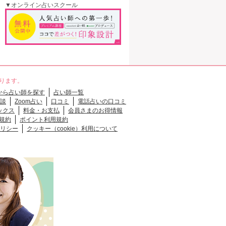
▼オンライン占いスクール
なります。
から占い師を探す
占い師一覧
談
Zoom占い
口コミ
電話占いの口コミ
ックス
料金・お支払
会員さまのお得情報
規約
ポイント利用規約
リシー
クッキー（cookie）利用について