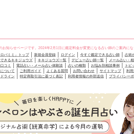
のお知らせページです。2024年2月1日に鑑定料金が変更になる占い師のご案内に
「ロバミミ」トップ
新規会員登録
ログイン
今すぐ鑑定できる占い師
占術
談できるキキジョウズ
キキジョウズ一覧
デビュー占い師一覧
メール占い・相
の口コミ
電話占い・メール占い体験談
占いの種類
お悩み別相談事例
トピ
クについて
ご利用ガイド
よくある質問
お問い合わせ
サイトマップ
利用
イドライン
特定商取引法に基づく表記
利用者情報の外部送信
プライバシーポ