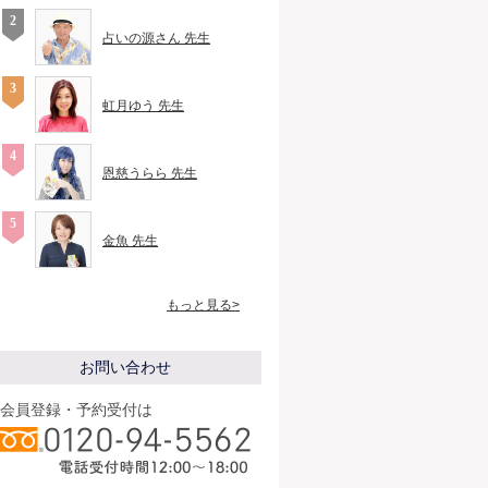
占いの源さん 先生
虹月ゆう 先生
恩慈うらら 先生
金魚 先生
もっと見る>
お問い合わせ
会員登録・予約受付は