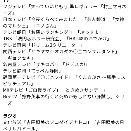
フジテレビ「笑っていいとも!」準レギュラー 「村上マヨネ
ーズ」
日本テレビ「今夜くらべてみました」「芸人報道」「女神
のマルシェ」「ニノさん」
テレビ朝日「お願いランキング!」 「ぷっすま」
TBS 「法円坂ホラー研究会」「HKT48のおでかけ」
テレビ東京「ドリーム2クリエーター」
関西テレビ「ザキヤマ☆オカダの○金コンサルタント」
「ギョクセキ」
名古屋テレビ「ザキロバ!」「ドデスカ!」
テレビ静岡「てっぺん静岡」
静岡第一テレビ「○ごとワイド」「くま☆ぶさ 〜勝手にス
ピリチュアル」
MXテレビ「ご自慢ライブ」「ときめきサンデー」
BeeTV「狩野英孝の行くと死ぬかもしれない肝試し」シリ
ーズ
ラジオ
文化放送「吉田照美のソコダイジナトコ」「吉田照美の飛
べサルバドール」