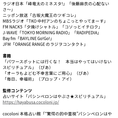
ラジオ日本「峰竜太のミネスタ!」「後藤麻衣の心配ない
さ〜」
ニッポン放送「古坂大魔王のツギコレ」
MBSラジオ「TKO 中村アンのちょこっとやってまーす」
FM NACK5「夕焼けシャトル」「コソっとイチロク」
J-WAVE「TOKYO MORNING RADIO」「RADIPEDIA」
Bay fm「BAYLINE Go!Go!」
JFM「ORANGE RANGE のラジヲコンタクト」
書籍
「パワースポットには行くな！ 本当はやってはいけない
スピリチュアル」（ぴあ）
「オーラもよどむ不幸言葉にご用心」（ぴあ）
「毎日、幸福術」（プロップ・アイ）
監修コンテンツ
占いサイト「パシンペロンはやぶさ★スピリチュアル」
https://hayabusa.cocoloni.jp/
cocoloni 本格占い館「“驚愕の的中霊視”パシンペロンはや