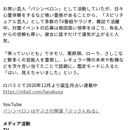
お笑い芸人「パシンペロン」として活動していたが、日々
心霊体験をするなど強い霊感があることから、「スピリチ
ュアル芸人」として多数のTV番組やラジオ、雑誌で活躍
中。対面イベントの応募は毎回高い倍率をほこり、有名人
からの信頼も厚い。彼女に話すだけで運気が上がると人
気。
「笑っていいとも」でタモリ、栗原類、ローラ、さしこな
ど数多くの芸能人を霊視し、レギュラー陣の未来や転機な
どを次々言い当てたことで話題に。鑑定モードに入ると
「はい、見えちゃいました」という。
ロバミミで2020年12月より誕生月占い連載中
https://roba3.com/hayabusa
YouTube
パシンペロンはやぶさの開運『ぶっさんねる』
メディア活動
TV