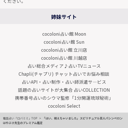
ください。
姉妹サイト
cocoloni占い館 Moon
cocoloni占い館 Sun
cocoloni占い館 立川店
cocoloni占い館 川越店
占い総合メディア♪占いTVニュース
Chapli(チャプリ) チャット占いでお悩み相談
占いAPI・占い制作・占い師派遣サ―ビス
話題の占いサイトが大集合 占いCOLLECTION
携帯番号占いのシウマ監修「1分開運琉球秘術」
cocoloni Select
電話占い「ロバミミ」TOP
「はい、視えちゃいました」スピリチュアル芸人パシンペロン
はやぶさ先生のプレミアム鑑定