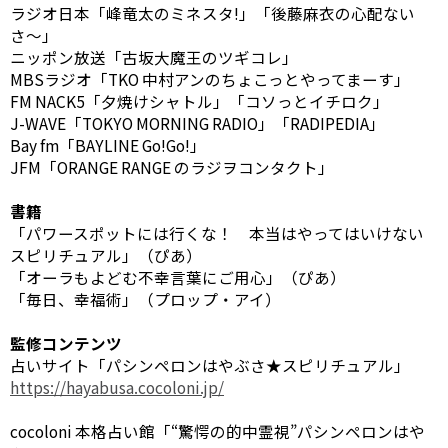
ラジオ日本「峰竜太のミネスタ!」「後藤麻衣の心配ない
さ〜」
ニッポン放送「古坂大魔王のツギコレ」
MBSラジオ「TKO 中村アンのちょこっとやってまーす」
FM NACK5「夕焼けシャトル」「コソっとイチロク」
J-WAVE「TOKYO MORNING RADIO」「RADIPEDIA」
Bay fm「BAYLINE Go!Go!」
JFM「ORANGE RANGE のラジヲコンタクト」
書籍
「パワースポットには行くな！ 本当はやってはいけない
スピリチュアル」（ぴあ）
「オーラもよどむ不幸言葉にご用心」（ぴあ）
「毎日、幸福術」（プロップ・アイ）
監修コンテンツ
占いサイト「パシンペロンはやぶさ★スピリチュアル」
https://hayabusa.cocoloni.jp/
cocoloni 本格占い館「“驚愕の的中霊視”パシンペロンはや