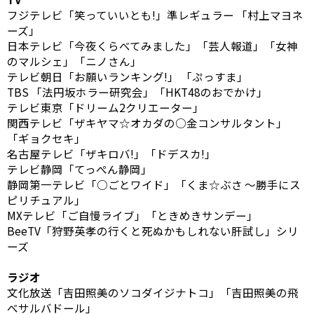
フジテレビ「笑っていいとも!」準レギュラー 「村上マヨネ
ーズ」
日本テレビ「今夜くらべてみました」「芸人報道」「女神
のマルシェ」「ニノさん」
テレビ朝日「お願いランキング!」 「ぷっすま」
TBS 「法円坂ホラー研究会」「HKT48のおでかけ」
テレビ東京「ドリーム2クリエーター」
関西テレビ「ザキヤマ☆オカダの○金コンサルタント」
「ギョクセキ」
名古屋テレビ「ザキロバ!」「ドデスカ!」
テレビ静岡「てっぺん静岡」
静岡第一テレビ「○ごとワイド」「くま☆ぶさ 〜勝手にス
ピリチュアル」
MXテレビ「ご自慢ライブ」「ときめきサンデー」
BeeTV「狩野英孝の行くと死ぬかもしれない肝試し」シリ
ーズ
ラジオ
文化放送「吉田照美のソコダイジナトコ」「吉田照美の飛
べサルバドール」