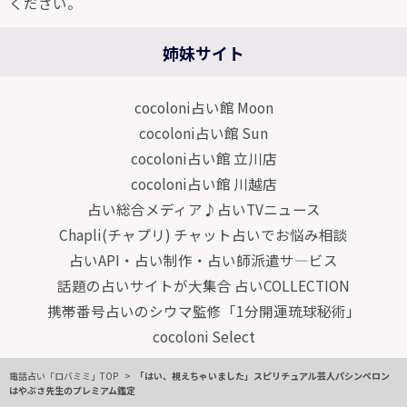
ください。
姉妹サイト
cocoloni占い館 Moon
cocoloni占い館 Sun
cocoloni占い館 立川店
cocoloni占い館 川越店
占い総合メディア♪占いTVニュース
Chapli(チャプリ) チャット占いでお悩み相談
占いAPI・占い制作・占い師派遣サ―ビス
話題の占いサイトが大集合 占いCOLLECTION
携帯番号占いのシウマ監修「1分開運琉球秘術」
cocoloni Select
電話占い「ロバミミ」TOP
「はい、視えちゃいました」スピリチュアル芸人パシンペロン
はやぶさ先生のプレミアム鑑定