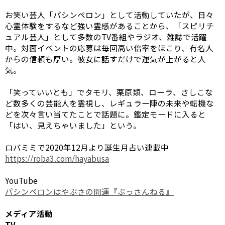
お笑い芸人「パシンペロン」として活動していたが、日々
心霊体験をするなど強い霊感があることから、「スピリチ
ュアル芸人」として多数のTV番組やラジオ、雑誌で活躍
中。対面イベントの応募は毎回高い倍率をほこり、有名人
からの信頼も厚い。彼女に話すだけで運気が上がると人
気。
「笑っていいとも」でタモリ、栗原類、ローラ、さしこな
ど数多くの芸能人を霊視し、レギュラー陣の未来や転機な
どを次々言い当てたことで話題に。鑑定モードに入ると
「はい、見えちゃいました」という。
ロバミミで2020年12月より誕生月占い連載中
https://roba3.com/hayabusa
YouTube
パシンペロンはやぶさの開運『ぶっさんねる』
メディア活動
TV