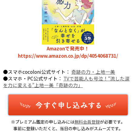
Amazonで発売中！
https://www.amazon.co.jp/dp/4054068731/
●スマホcocoloni公式サイト：
奇跡の力・上地一美
●スマホ・PC公式サイト：
TVで芸能人も号泣！“流した涙
を力に変える”上地一美「奇跡の力」
※プレミアム鑑定の申し込みには
無料会員登録
が必要です。
事前に登録いただくと、当日の申し込みがスムーズです。