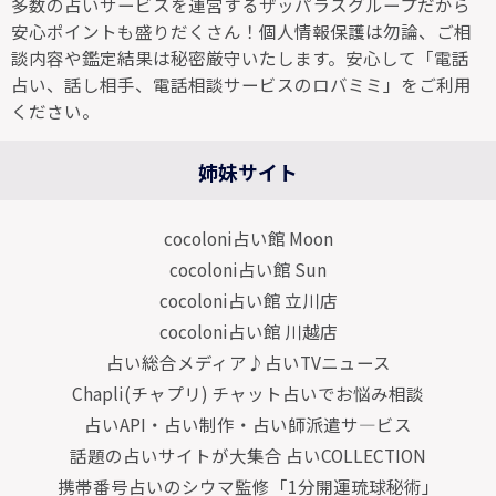
多数の占いサービスを運営するザッパラスグループだから
安心ポイントも盛りだくさん！個人情報保護は勿論、ご相
談内容や鑑定結果は秘密厳守いたします。安心して「電話
占い、話し相手、電話相談サービスのロバミミ」をご利用
ください。
姉妹サイト
cocoloni占い館 Moon
cocoloni占い館 Sun
cocoloni占い館 立川店
cocoloni占い館 川越店
占い総合メディア♪占いTVニュース
Chapli(チャプリ) チャット占いでお悩み相談
占いAPI・占い制作・占い師派遣サ―ビス
話題の占いサイトが大集合 占いCOLLECTION
携帯番号占いのシウマ監修「1分開運琉球秘術」