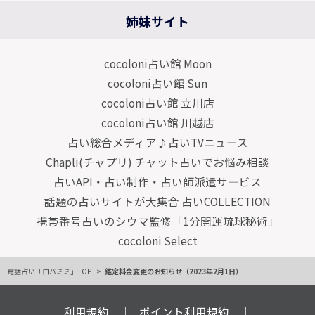
姉妹サイト
cocoloni占い館 Moon
cocoloni占い館 Sun
cocoloni占い館 立川店
cocoloni占い館 川越店
占い総合メディア♪占いTVニュース
Chapli(チャプリ) チャット占いでお悩み相談
占いAPI・占い制作・占い師派遣サ―ビス
話題の占いサイトが大集合 占いCOLLECTION
携帯番号占いのシウマ監修「1分開運琉球秘術」
cocoloni Select
電話占い「ロバミミ」TOP
鑑定料金変更のお知らせ（2023年2月1日）
利用規約
ポイント利用規約