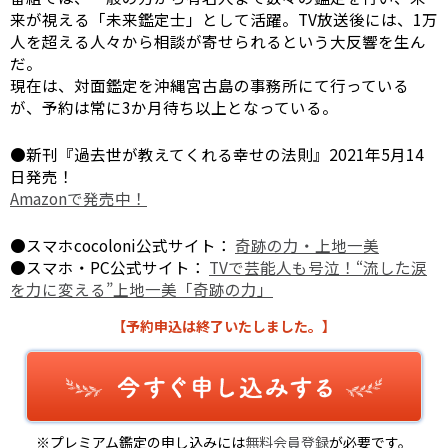
来が視える「未来鑑定士」として活躍。TV放送後には、1万
人を超える人々から相談が寄せられるという大反響を生ん
だ。
現在は、対面鑑定を沖縄宮古島の事務所にて行っている
が、予約は常に3か月待ち以上となっている。
●新刊『過去世が教えてくれる幸せの法則』2021年5月14
日発売！
Amazonで発売中！
●スマホcocoloni公式サイト：
奇跡の力・上地一美
●スマホ・PC公式サイト：
TVで芸能人も号泣！“流した涙
を力に変える”上地一美「奇跡の力」
【予約申込は終了いたしました。】
※プレミアム鑑定の申し込みには
無料会員登録
が必要です。