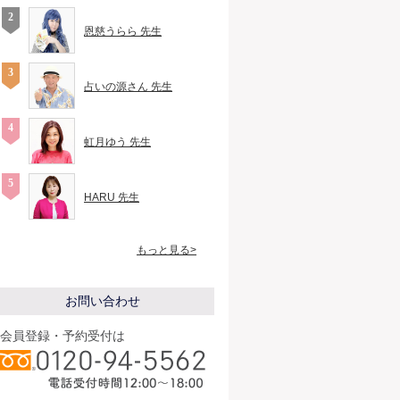
恩慈うらら 先生
占いの源さん 先生
虹月ゆう 先生
HARU 先生
もっと見る>
お問い合わせ
会員登録・予約受付は