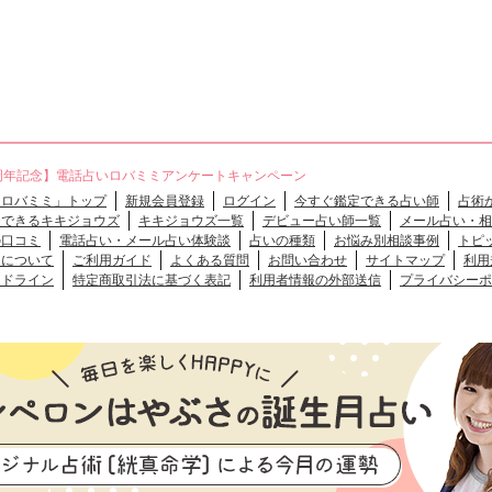
周年記念】電話占いロバミミアンケートキャンペーン
「ロバミミ」トップ
新規会員登録
ログイン
今すぐ鑑定できる占い師
占術
談できるキキジョウズ
キキジョウズ一覧
デビュー占い師一覧
メール占い・相
の口コミ
電話占い・メール占い体験談
占いの種類
お悩み別相談事例
トピ
クについて
ご利用ガイド
よくある質問
お問い合わせ
サイトマップ
利用
イドライン
特定商取引法に基づく表記
利用者情報の外部送信
プライバシーポ