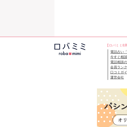
【ロバミミ8
電話占い
今すぐ相
電話相談
会員ラン
口コミガ
運営会社