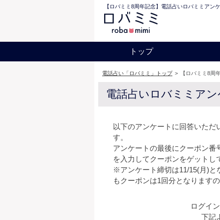
【ロバミミ8周年記念】電話占いロバミミアンケ
トップ
電話占い「ロバミミ」トップ
>
【ロバミミ8周
電話占いロバミミアン
以下のアンケートに回答いただい
す。
アンケートの最後にクーポン番
を入力してクーポンをゲットし
※アンケート締切は11/15(月
もクーポンは1回分となります
ログイン
下記