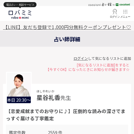
電話占い・相談サービス
ログイン
メニュー
【LINE】友だち登録で1,000円分無料クーポンプレゼント♡
占い師詳細
ログイン
して気になるリストに追加
[気になるリストに追加]をすると
【今すぐOK】になったときにお知らせが届きます☆
ほしやれいか
星谷礼香
先生
本日 20:30～
【恋愛成就までのお守りに♪】圧倒的な読みの深さでま
っすぐ届ける丁寧鑑定
鑑定件数
2559 件