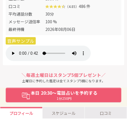
口コミ
486 件
（4.85）
平均通話分数
30分
メッセージ送信率
100 %
最終待機
2026年08月06日
音声サンプル
＼毎週土曜日はスタンプ5個プレゼント／
土曜日に予約した鑑定は全てスタンプ5個になります。
本日 20:30～電話占いを予約する
1分250円
プロフィール
スケジュール
口コミ