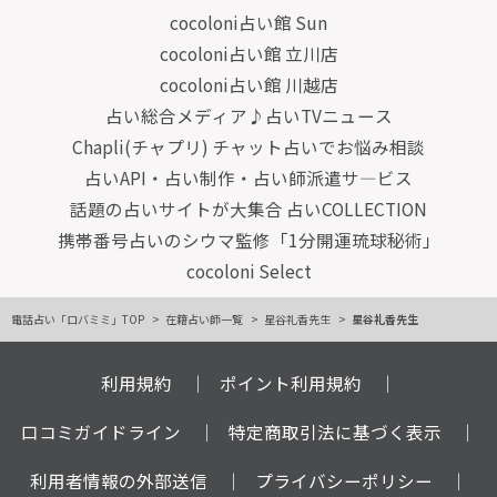
cocoloni占い館 Sun
cocoloni占い館 立川店
cocoloni占い館 川越店
占い総合メディア♪占いTVニュース
Chapli(チャプリ) チャット占いでお悩み相談
占いAPI・占い制作・占い師派遣サ―ビス
話題の占いサイトが大集合 占いCOLLECTION
携帯番号占いのシウマ監修「1分開運琉球秘術」
cocoloni Select
電話占い「ロバミミ」TOP
在籍占い師一覧
星谷礼香先生
星谷礼香先生
利用規約
ポイント利用規約
口コミガイドライン
特定商取引法に基づく表示
利用者情報の外部送信
プライバシーポリシー