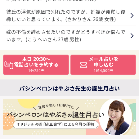
彼氏の浮気が原因で別れたのですが、妊娠が発覚し復
縁したいと思っています。(さおりさん 26歳 女性)
嫁の不倫を辞めさせたいのですがどうすべきか悩んで
います。(こうへいさん 37歳 男性)
本日 20:30～
メール占いを
電話占いを予約する
申し込む
1分250円
1通4,500円
パシンペロンはやぶさ先生の誕生月占い