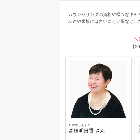
カウンセリングの資格や様々なキャ
友達や家族には言いにくい事など、
＼
【2
たかはしあすか
高橋明日香 さん