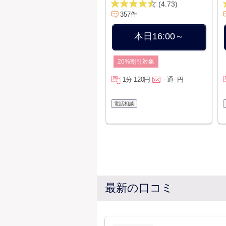
(4.73)
357件
本日16:00～
20%割引対象
1分 120円
--通--円
電話相談
最新の口コミ