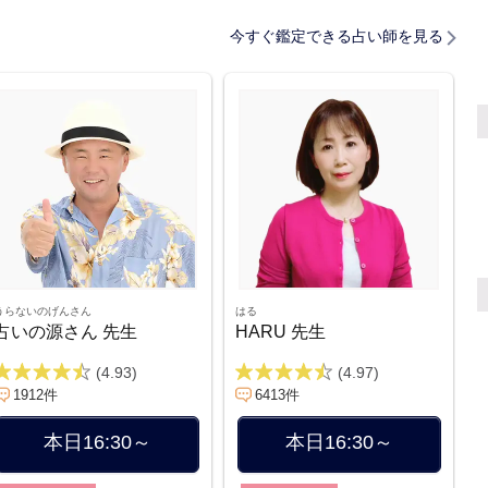
今すぐ鑑定できる占い師を見る
うらないのげんさん
はる
占いの源さん 先生
HARU 先生
(4.93)
(4.97)
1912件
6413件
本日16:30～
本日16:30～