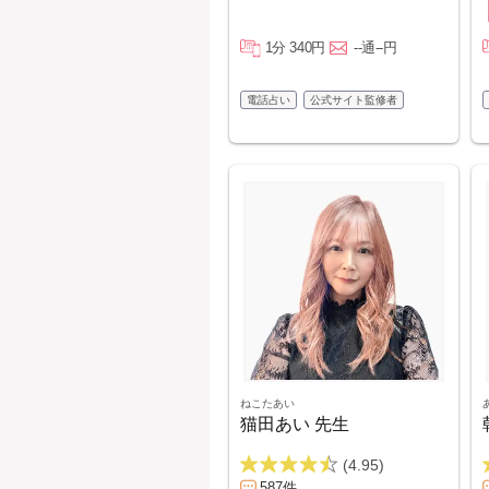
1分 340円
--通--円
電話占い
公式サイト監修者
ねこたあい
猫田あい 先生
(4.95)
587件