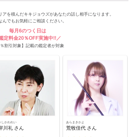
リアを積んだキキジョウズがあなたの話し相手になります。
なんでもお気軽にご相談ください。
毎月6のつく日は
鑑定料金20％OFF実施中!!／
0％割引対象】記載の鑑定者が対象
きしかわれい
あらまきかよ
岸川礼 さん
荒牧佳代 さん