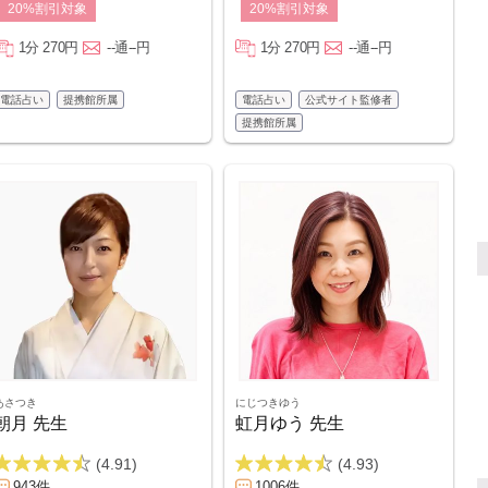
20%割引対象
20%割引対象
1分 270円
--通--円
1分 270円
--通--円
電話占い
提携館所属
電話占い
公式サイト監修者
提携館所属
あさつき
にじつきゆう
朝月 先生
虹月ゆう 先生
(4.91)
(4.93)
943件
1006件