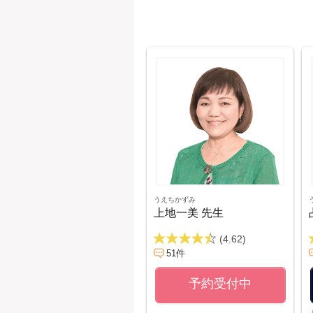
うえちかずみ
上地一美 先生
(4.62)
51件
予約受付中