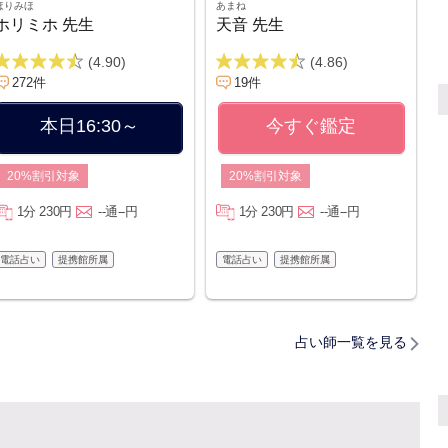
ほりみほ
あまね
ホリミホ 先生
天音 先生
(4.90)
(4.86)
272件
19件
本日16:30～
今すぐ鑑定
20%割引対象
20%割引対象
1分 230円
--通--円
1分 230円
--通--円
電話占い
提携館所属
電話占い
提携館所属
占い師一覧を見る