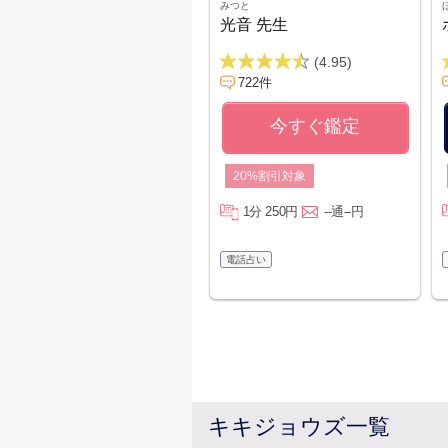
みつと
光音 先生
(4.95)
722件
今すぐ鑑定
20%割引対象
1分 250円
--通--円
電話占い
キキジョウズ一覧