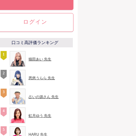
ログイン
口コミ高評価ランキング
猫田あい 先生
恩慈うらら 先生
占いの源さん 先生
虹月ゆう 先生
HARU 先生