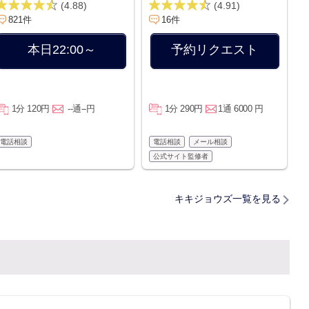
(4.88)
(4.91)
821件
16件
本日22:00～
予約リクエスト
1分 120円
--通--円
1分 290円
1通 6000 円
電話相談
電話相談
メール相談
公式サイト監修者
キキジョウズ一覧を見る